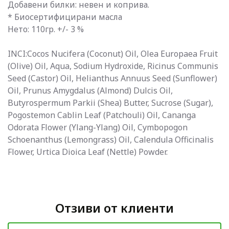
Добавени билки: невен и коприва.
* Биосертифицирани масла
Нето: 110гр. +/- 3 %
INCI:Cocos Nucifera (Coconut) Oil, Olea Europaea Fruit
(Olive) Oil, Aqua, Sodium Hydroxide, Ricinus Communis
Seed (Castor) Oil, Helianthus Annuus Seed (Sunflower)
Oil, Prunus Amygdalus (Almond) Dulcis Oil,
Butyrospermum Parkii (Shea) Butter, Sucrose (Sugar),
Pogostemon Cablin Leaf (Patchouli) Oil, Cananga
Odorata Flower (Ylang-Ylang) Oil, Cymbopogon
Schoenanthus (Lemongrass) Oil, Calendula Officinalis
Flower, Urtica Dioica Leaf (Nettle) Powder.
Отзиви от клиенти