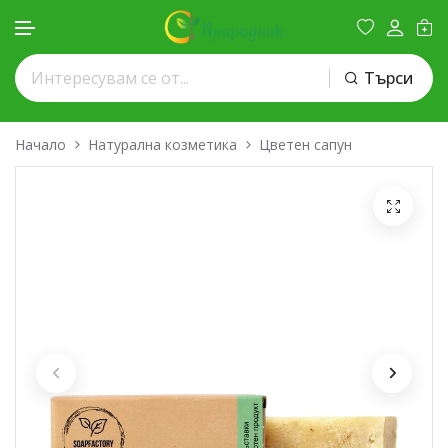
Търси
Премини към съдържанието
Начало
Натурална козметика
Цветен сапун