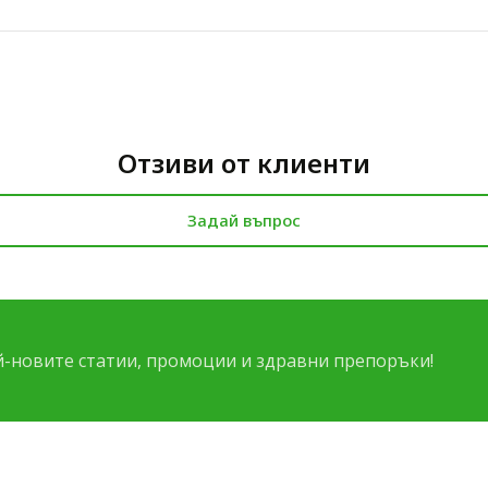
Отзиви от клиенти
Задай въпрос
-новите статии, промоции и здравни препоръки!