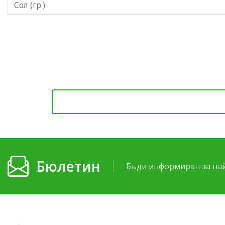
Сол (гр.)
Бюлетин
Бъди информиран за най