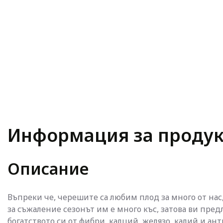
Информация за продук
Описание
Въпреки че, черешите са любим плод за много от нас
за съжаление сезонът им е много къс, затова ви пре
богатството си от фибри, калций, желязо, калий и ан