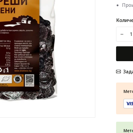
Прои
Количе
-
Зад
Мет
Мет