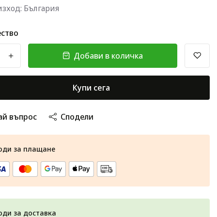
зход: България
ство
Добави в количка
+
Купи сега
ай въпрос
Сподели
оди за плащане
оди за доставка