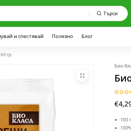
Търси
пувай и спестявай
Полезно
Блог
00 гр.
Био Кл
Био
€4,2
100 
100