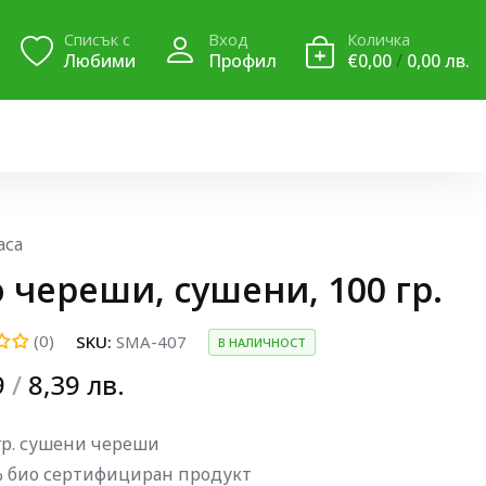
Списък с
Вход
Количка
Любими
Профил
€0,00
/
0,00 лв.
аса
 череши, сушени, 100 гр.
(0)
SKU:
SMA-407
В НАЛИЧНОСТ
9
/
8,39 лв.
гр. сушени череши
% био сертифициран продукт