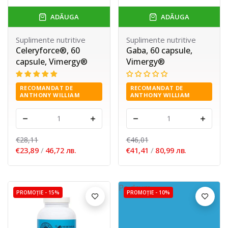
ADĂUGA
ADĂUGA
Suplimente nutritive
Suplimente nutritive
Celeryforce®, 60
Gaba, 60 capsule,
capsule, Vimergy®
Vimergy®
RECOMANDAT DE
RECOMANDAT DE
ANTHONY WILLIAM
ANTHONY WILLIAM
-
+
-
+
€28,11
€46,01
€23,89
/
46,72 лв.
€41,41
/
80,99 лв.
Pe drum
PROMOȚIE -
15%
PROMOȚIE -
10%