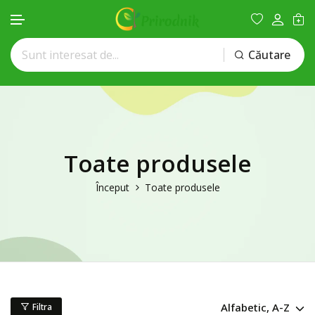
Căutare
Treci la conținut
Toate produsele
Început
Toate produsele
Alfabetic, A-Z
Filtra