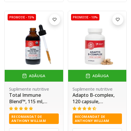
PROMOȚIE -
15%
PROMOȚIE -
10%
ADĂUGA
ADĂUGA
Suplimente nutritive
Suplimente nutritive
Total Immune
Adapto B-complex,
Blend™, 115 ml,
120 capsule,
Vimergy®
Vimergy®
RECOMANDAT DE
RECOMANDAT DE
ANTHONY WILLIAM
ANTHONY WILLIAM