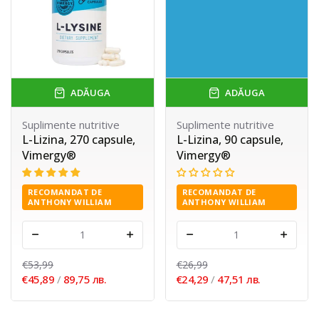
ADĂUGA
ADĂUGA
Suplimente nutritive
Suplimente nutritive
L-Lizina, 270 capsule,
L-Lizina, 90 capsule,
Vimergy®
Vimergy®
RECOMANDAT DE
RECOMANDAT DE
ANTHONY WILLIAM
ANTHONY WILLIAM
-
+
-
+
€53,99
€26,99
€45,89
/
89,75 лв.
€24,29
/
47,51 лв.