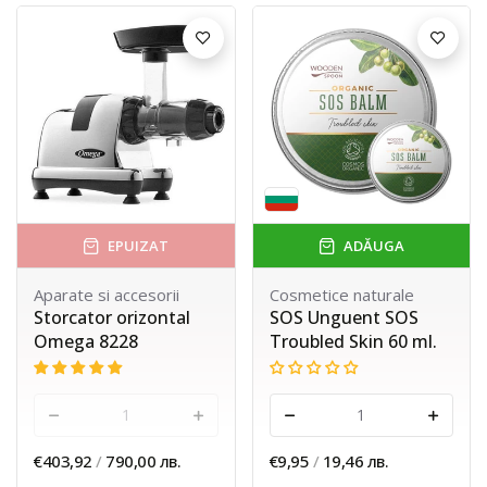
EPUIZAT
ADĂUGA
Aparate si accesorii
Cosmetice naturale
Storcator orizontal
SOS Unguent SOS
Omega 8228
Troubled Skin 60 ml.
-
+
-
+
€403,92
/
790,00 лв.
€9,95
/
19,46 лв.