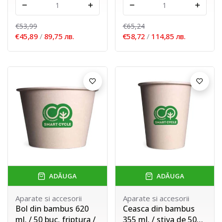
-
+
-
+
€53,99
€65,24
€45,89
/
89,75 лв.
€58,72
/
114,85 лв.
ADĂUGA
ADĂUGA
Aparate si accesorii
Aparate si accesorii
Bol din bambus 620
Ceasca din bambus
ml. / 50 buc. friptura /
355 ml. / stiva de 50