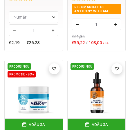
RECOMANDAT DE
ANTHONY WILLIAM
-
+
-
+
€61,35
€2,19
–
€26,28
€55,22
/
108,00 лв.
PRODUS NOU
PRODUS NOU
PROMOȚIE -
20%
ADĂUGA
ADĂUGA