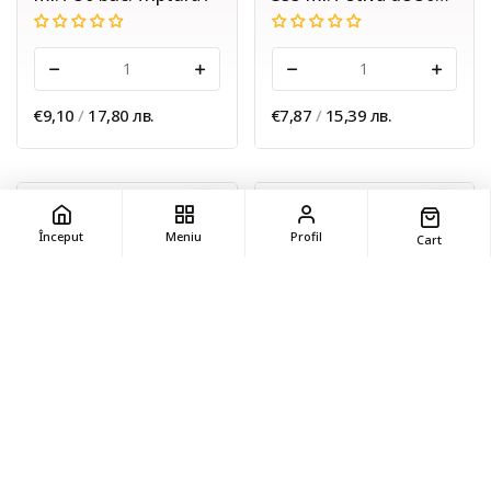
buc. /
-
+
-
+
€9,10
/
17,80 лв.
€7,87
/
15,39 лв.
Început
Meniu
Profil
Cart
ADĂUGA
ADĂUGA
Cosmetice naturale
Cosmetice naturale