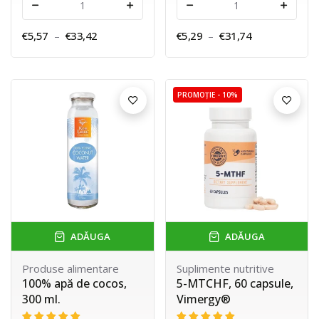
-
+
-
+
€5,57
–
€33,42
€5,29
–
€31,74
PROMOȚIE -
10%
ADĂUGA
ADĂUGA
Produse alimentare
Suplimente nutritive
100% apă de cocos,
5-MTCHF, 60 capsule,
300 ml.
Vimergy®