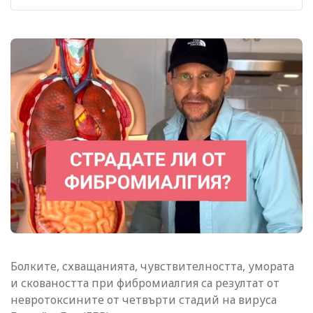
Болките, схващанията, чувствителността, умората
и сковаността при фибромиалгия са резултат от
невротоксините от четвърти стадий на вируса