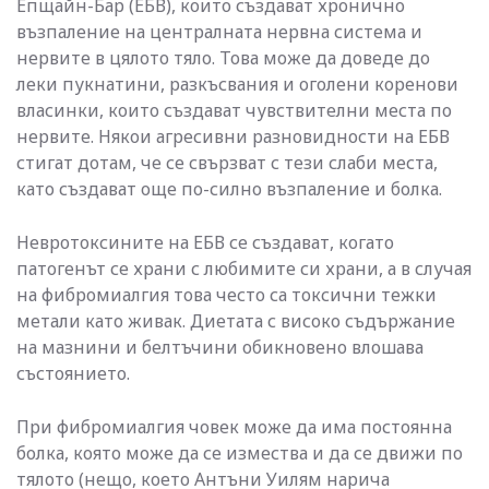
Епщайн-Бар (ЕБВ), които създават хронично
възпаление на централната нервна система и
нервите в цялото тяло. Това може да доведе до
леки пукнатини, разкъсвания и оголени коренови
власинки, които създават чувствителни места по
нервите. Някои агресивни разновидности на ЕБВ
стигат дотам, че се свързват с тези слаби места,
като създават още по-силно възпаление и болка.
Невротоксините на ЕБВ се създават, когато
патогенът се храни с любимите си храни, а в случая
на фибромиалгия това често са токсични тежки
метали като живак. Диетата с високо съдържание
на мазнини и белтъчини обикновено влошава
състоянието.
При фибромиалгия човек може да има постоянна
болка, която може да се измества и да се движи по
тялото (нещо, което Антъни Уилям нарича