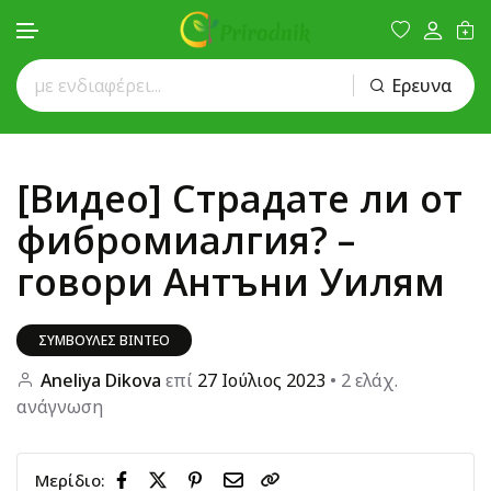
Ερευνα
Μετάβαση στο περιεχόμενο
[Видео] Страдате ли от
фибромиалгия? –
говори Антъни Уилям
ΣΥΜΒΟΥΛΈΣ ΒΊΝΤΕΟ
Aneliya Dikova
επί
27 Ιούλιος 2023
• 2 ελάχ.
ανάγνωση
Μερίδιο: