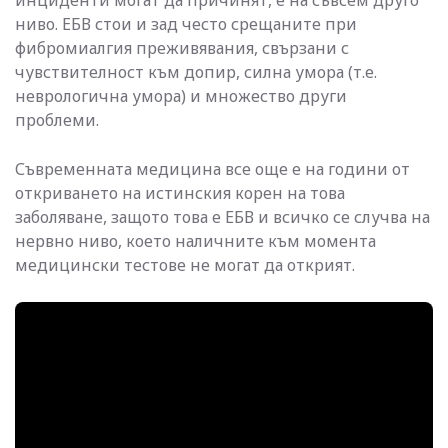
ниво. ЕБВ стои и зад често срещаните при
фибромиалгия преживявания, свързани с
чувствителност към допир, силна умора (т.е.
неврологична умора) и множество други
проблеми.
Съвременната медицина все още е на години от
откриването на истинския корен на това
заболяване, защото това е ЕБВ и всичко се случва на
нервно ниво, което наличните към момента
медицински тестове не могат да открият.