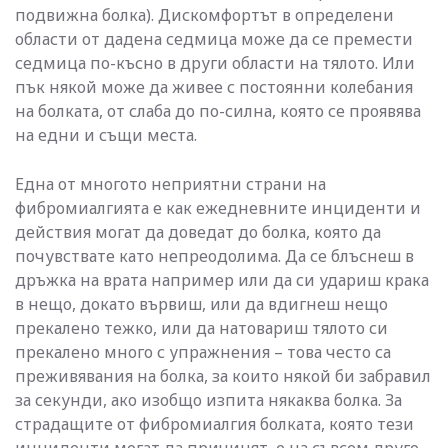
подвижна болка). Дискомфортът в определени
области от дадена седмица може да се премести
седмица по-късно в други области на тялото. Или
пък някой може да живее с постоянни колебания
на болката, от слаба до по-силна, която се проявява
на едни и същи места.
Една от многото неприятни страни на
фибромиалгията е как ежедневните инциденти и
действия могат да доведат до болка, която да
почувствате като непреодолима. Да се блъснеш в
дръжка на врата например или да си удариш крака
в нещо, докато вървиш, или да вдигнеш нещо
прекалено тежко, или да натовариш тялото си
прекалено много с упражнения – това често са
преживявания на болка, за които някой би забравил
за секунди, ако изобщо изпита някаква болка. За
страдащите от фибромиалгия болката, която тези
инциденти могат да причинят, е на съвсем друго