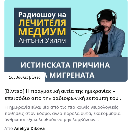
Συμβουλές βίντεο
[Βίντεο] Η πραγματική αιτία της ημικρανίας –
επεισόδιο από την ραδιοφωνική εκπομπή του
Άντονι Ουίλιαμ
Η ημικρανία είναι μία από τις πιο κοινές νευρολογικές
παθήσεις στον κόσμο, αλλά παρόλα αυτά, εκατομμύρια
άνθρωποι εξακολουθούν να μην λαμβάνουν
ικανοποιητικές απαντήσεις σχετικά με...
Από
Aneliya Dikova