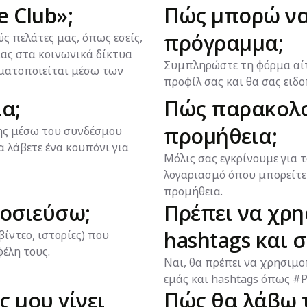
e Club»;
Πώς μπορώ να
πρόγραμμα;
ύς πελάτες μας, όπως εσείς,
μας στα κοινωνικά δίκτυα
Συμπληρώστε τη φόρμα αίτη
γματοποιείται μέσω των
προφίλ σας και θα σας ειδ
α;
Πώς παρακολο
προμήθεια;
ης μέσω του συνδέσμου
 λάβετε ένα κουπόνι για
Μόλις σας εγκρίνουμε για
λογαριασμό όπου μπορείτε 
προμήθεια.
μοσιεύσω;
Πρέπει να χρ
hashtags και 
ίντεο, ιστορίες) που
φέλη τους.
Ναι, θα πρέπει να χρησιμ
εμάς και hashtags όπως #P
ς μου γίνει
Πώς θα λάβω 