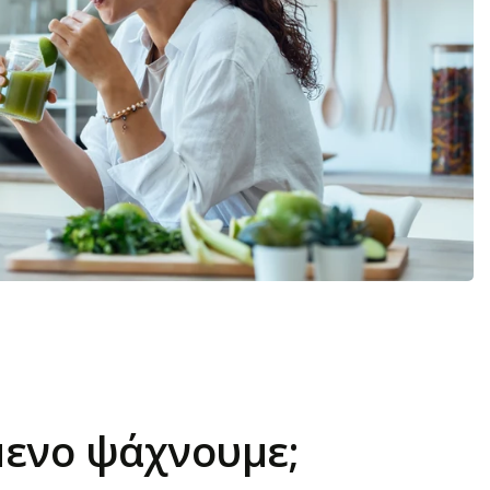
μενο ψάχνουμε;