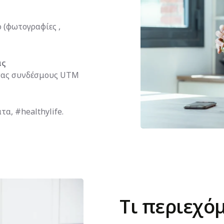
 (φωτογραφίες ,
ας
σας συνδέσμους UTM
α, #healthylife.
Τι περιεχό