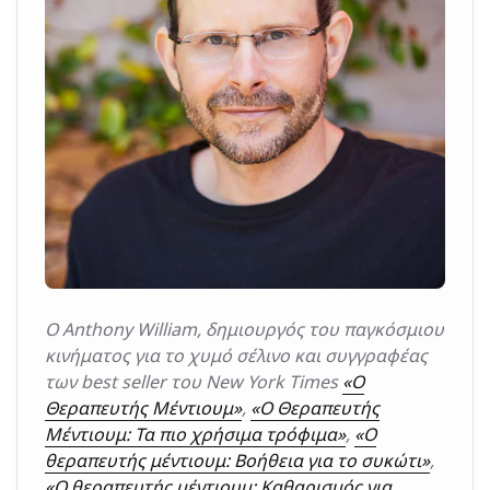
Ο Anthony William, δημιουργός του παγκόσμιου
κινήματος για το χυμό σέλινο και συγγραφέας
των best seller του New York Times
«Ο
Θεραπευτής Μέντιουμ»
,
«Ο Θεραπευτής
Μέντιουμ: Τα πιο χρήσιμα τρόφιμα»
,
«Ο
θεραπευτής μέντιουμ: Βοήθεια για το συκώτι»
,
«Ο θεραπευτής μέντιουμ: Καθαρισμός για