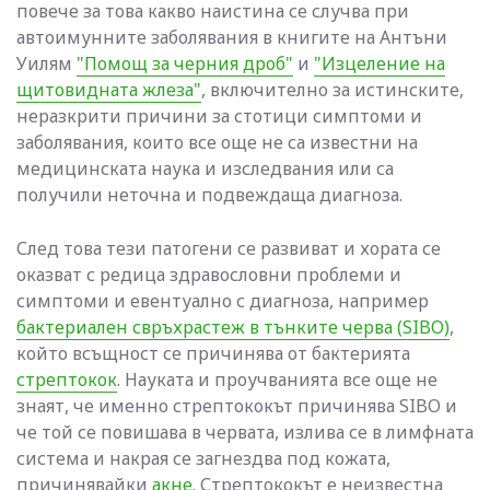
повече за това какво наистина се случва при
автоимунните заболявания в книгите на Антъни
Уилям
"Помощ за черния дроб"
и
"Изцеление на
щитовидната жлеза"
, включително за истинските,
неразкрити причини за стотици симптоми и
заболявания, които все още не са известни на
медицинската наука и изследвания или са
получили неточна и подвеждаща диагноза.
След това тези патогени се развиват и хората се
оказват с редица здравословни проблеми и
симптоми и евентуално с диагноза, например
бактериален свръхрастеж в тънките черва (SIBO)
,
който всъщност се причинява от бактерията
стрептокок
. Науката и проучванията все още не
знаят, че именно стрептококът причинява SIBO и
че той се повишава в червата, излива се в лимфната
система и накрая се загнездва под кожата,
причинявайки
акне
. Стрептококът е неизвестна