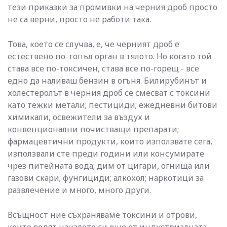
тези приказки за промивки на черния дроб просто
не са верни, просто не работи така.
Това, което се случва, е, че черният дроб е
естествено по-топъл орган в тялото. Но когато той
става все по-токсичен, става все по-горещ - все
едно да наливаш бензин в огъня. Билирубинът и
холестеролът в черния дроб се смесват с токсини
като тежки метали; пестициди; ежедневни битови
химикали, освежители за въздух и
конвенционални почистващи препарати;
фармацевтични продукти, които използвате сега,
използвали сте преди години или консумирате
чрез питейната вода; дим от цигари, огнища или
газови скари; фунгициди; алкохол; наркотици за
развлечение и много, много други.
Всъщност ние съхраняваме токсини и отрови,