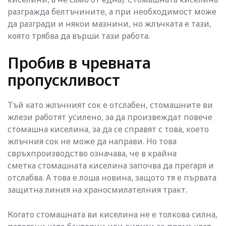
разгражда белтъчините, а при необходимост може
да разгради и някои мазнини, но жлъчката е тази,
която трябва да върши тази работа.
Пробив в чревната
пропускливост
Тъй като жлъчният сок е отслабен, стомашните ви
жлези работят усилено, за да произвеждат повече
стомашна киселина, за да се справят с това, което
жлъчния сок не може да направи. Но това
свръхпроизводство означава, че в крайна
сметка стомашната киселина започва да прегаря и
отслабва. А това е лоша новина, защото тя е първата
защитна линия на храносмилателния тракт.
Когато стомашната ви киселина не е толкова силна,