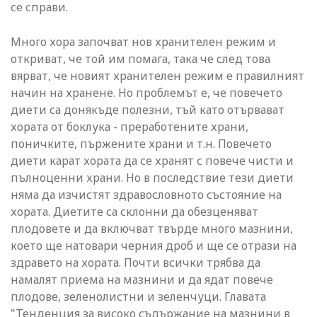
се справи.
Много хора започват нов хранителен режим и
откриват, че той им помага, така че след това
вярват, че новият хранителен режим е правилният
начин на хранене. Но проблемът е, че повечето
диети са донякъде полезни, тъй като отървават
хората от боклука - преработените храни,
поничките, пържените храни и т.н. Повечето
диети карат хората да се хранят с повече чисти и
пълноценни храни. Но в последствие тези диети
няма да изчистят здравословното състояние на
хората. Диетите са склонни да обезценяват
плодовете и да включват твърде много мазнини,
което ще натовари черния дроб и ще се отрази на
здравето на хората. Почти всички трябва да
намалят приема на мазнини и да ядат повече
плодове, зеленолистни и зеленчуци. Главата
"Тенденция за високо съдържание на мазнини в