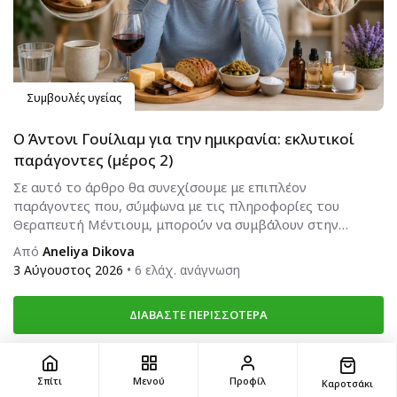
Συμβουλές υγείας
Ο Άντονι Γουίλιαμ για την ημικρανία: εκλυτικοί
παράγοντες (μέρος 2)
Σε αυτό το άρθρο θα συνεχίσουμε με επιπλέον
παράγοντες που, σύμφωνα με τις πληροφορίες του
Θεραπευτή Μέντιουμ, μπορούν να συμβάλουν στην
εμφάνιση κρίσεων ημικρανίας.
Από
Aneliya Dikova
3 Αύγουστος 2026
• 6 ελάχ. ανάγνωση
ΔΙΑΒΆΣΤΕ ΠΕΡΙΣΣΌΤΕΡΑ
Σπίτι
Μενού
Προφίλ
Καροτσάκι