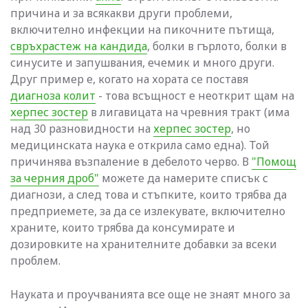
причина и за всякакви други проблеми,
включително инфекции на пикочните пътища,
свръхрастеж на кандида
, болки в гърлото, болки в
синусите и запушвания, ечемик и много други.
Друг пример е, когато на хората се поставя
диагноза колит
- това всъщност е неоткрит щам на
херпес зостер
в лигавицата на чревния тракт (има
над 30 разновидности на
херпес зостер
, но
медицинската наука е открила само една). Той
причинява възпаление в дебелото черво. В
"Помощ
за черния дроб"
можете да намерите списък с
диагнози, а след това и стъпките, които трябва да
предприемете, за да се излекувате, включително
храните, които трябва да консумирате и
дозировките на хранителните добавки за всеки
проблем.
Науката и проучванията все още не знаят много за