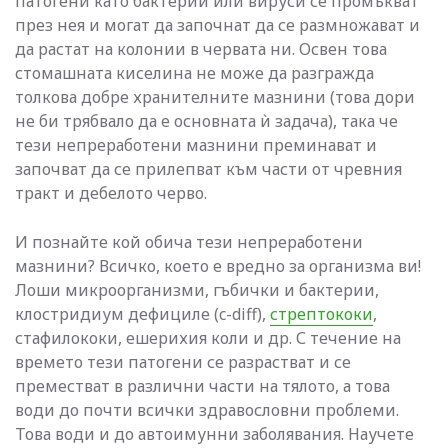
патогени като бактерии или вируси се промъкват
през нея и могат да започнат да се размножават и
да растат на колонии в червата ни. Освен това
стомашната киселина не може да разгражда
толкова добре хранителните мазнини (това дори
не би трябвало да е основната ѝ задача), така че
тези непреработени мазнини преминават и
започват да се прилепват към части от чревния
тракт и дебелото черво.
И познайте кой обича тези непреработени
мазнини? Всичко, което е вредно за организма ви!
Лоши микроорганизми, гъбички и бактерии,
клостридиум дефициле (c-diff),
стрептококи
,
стафилококи, ешерихия коли и др. С течение на
времето тези патогени се разрастват и се
преместват в различни части на тялото, а това
води до почти всички здравословни проблеми.
Това води и до автоимунни заболявания. Научете