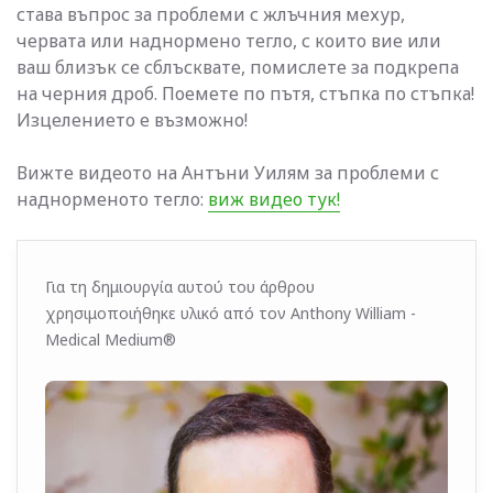
става въпрос за проблеми с жлъчния мехур,
червата или наднормено тегло, с които вие или
ваш близък се сблъсквате, помислете за подкрепа
на черния дроб. Поемете по пътя, стъпка по стъпка!
Изцелението е възможно!
Вижте видеото на Антъни Уилям за проблеми с
наднорменото тегло:
виж видео тук!
Για τη δημιουργία αυτού του άρθρου
χρησιμοποιήθηκε υλικό από τον Anthony William -
Medical Medium®