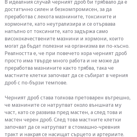
В идеалния случай черният дроб би трябвало да е
достатъчно силен и безкомпромисен, за да
преработва с лекота мазнините, токсините и
хормоните, като неутрализира и се отървава
напълно от токсините, като задържа само
висококачествените мазнини и хормони, които
могат да бъдат полезни на организма ви по-късно.
Реалността е, че при повечето хора черният дроб
просто има твърде много работа и не може да
преработва мазнините както трябва, така че
мастните клетки започват да се събират в черния
дроб с по-бързи темпове.
Черният дроб става толкова претоварен вътрешно,
че мазнините се натрупват около външната му
част, като се развива пред мастен, а след това и
мастен черен дроб. След това мастните клетки
започват да се натрупват в стомашно-чревния
тракт и накрая се насищат сърцето и артериите.