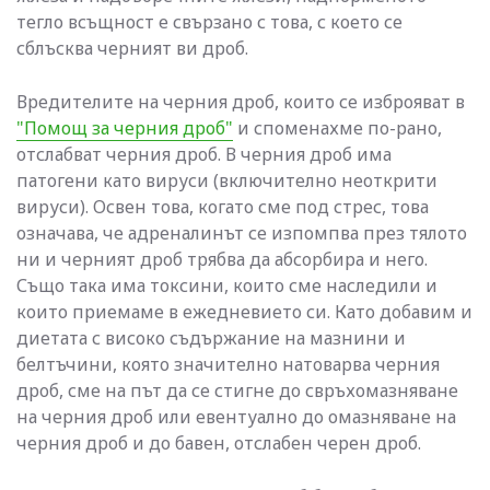
тегло всъщност е свързано с това, с което се
сблъсква черният ви дроб.
Вредителите на черния дроб, които се изброяват в
"Помощ за черния дроб"
и споменахме по-рано,
отслабват черния дроб. В черния дроб има
патогени като вируси (включително неоткрити
вируси). Освен това, когато сме под стрес, това
означава, че адреналинът се изпомпва през тялото
ни и черният дроб трябва да абсорбира и него.
Също така има токсини, които сме наследили и
които приемаме в ежедневието си. Като добавим и
диетата с високо съдържание на мазнини и
белтъчини, която значително натоварва черния
дроб, сме на път да се стигне до свръхомазняване
на черния дроб или евентуално до омазняване на
черния дроб и до бавен, отслабен черен дроб.