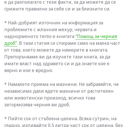
е да разполагате с тези факти, за да можете да се
грижите правилно за себе си и за близките си.
* Най-добрият източник на информация за
проблемите с жлъчния мехур, червата и
наднорменото тегло е книгата
“Помощ за черния
дроб”
. В тази статия се спираме само на малка част
от това, което можете да намерите в книгата.
Препоръчваме ви да изучите тази книга, за да
имате власт над здравето си и да знаете кое е
вярно и кое е вредно.
* Намалете приема на мазнини. Не забравяйте, че
независимо дали ядете мазнини от растителен
или животински произход, всичко това
затормозява черния ви дроб.
* Пийте сок от стъблена целина. Всяка сутрин, на
гладно, изпивайте 0,5 литра чист сок от целина, без