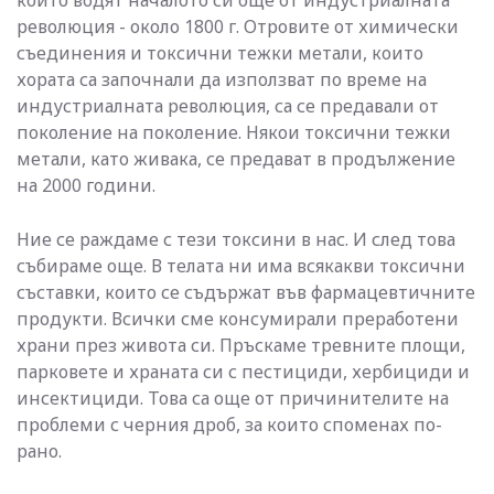
които водят началото си още от индустриалната
революция - около 1800 г. Отровите от химически
съединения и токсични тежки метали, които
хората са започнали да използват по време на
индустриалната революция, са се предавали от
поколение на поколение. Някои токсични тежки
метали, като живака, се предават в продължение
на 2000 години.
Ние се раждаме с тези токсини в нас. И след това
събираме още. В телата ни има всякакви токсични
съставки, които се съдържат във фармацевтичните
продукти. Всички сме консумирали преработени
храни през живота си. Пръскаме тревните площи,
парковете и храната си с пестициди, хербициди и
инсектициди. Това са още от причинителите на
проблеми с черния дроб, за които споменах по-
рано.