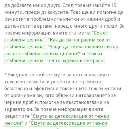
да добавяте нищо друго. След това изчакайте 15
минути, преди да закусите. Това ще ви помогне да
изчистите проблемните клетки от черния дроб и
да почистите органа, наред с много други ползи. За
повече информация вижте статиите:
"Сок от
стъблена целина"
,
"Как да си направим сок от
стъблена целина"
,
"Защо да пием половин литър
сок от стъблена целина дневно?"
и
"Сок от
стъблена целина - често задавани въпроси"
.
* Ежедневно пийте смути за детоксикация от
тежки метали. Тази рецепта ще премахне
безопасно и ефективно токсичните тежки метали
от организма ви, като облекчи натоварването за
черния дроб и помогне за възстановяване на
здравето ви. За повече информация вижте
рецептите
"Смути за детоксикация от тежки
метали"
и
"Смути за детоксикация от тежки