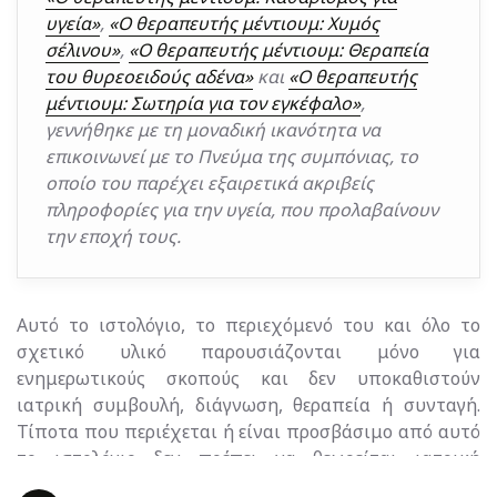
υγεία»
,
«Ο θεραπευτής μέντιουμ: Χυμός
σέλινου»
,
«Ο θεραπευτής μέντιουμ: Θεραπεία
του θυρεοειδούς αδένα»
και
«Ο θεραπευτής
μέντιουμ: Σωτηρία για τον εγκέφαλο»
,
γεννήθηκε με τη μοναδική ικανότητα να
επικοινωνεί με το Πνεύμα της συμπόνιας, το
οποίο του παρέχει εξαιρετικά ακριβείς
πληροφορίες για την υγεία, που προλαβαίνουν
την εποχή τους.
Αυτό το ιστολόγιο, το περιεχόμενό του και όλο το
σχετικό υλικό παρουσιάζονται μόνο για
ενημερωτικούς σκοπούς και δεν υποκαθιστούν
ιατρική συμβουλή, διάγνωση, θεραπεία ή συνταγή.
Τίποτα που περιέχεται ή είναι προσβάσιμο από αυτό
το ιστολόγιο δεν πρέπει να θεωρείται ιατρική
συμβουλή, διάγνωση, θεραπεία ή συνταγή, ούτε