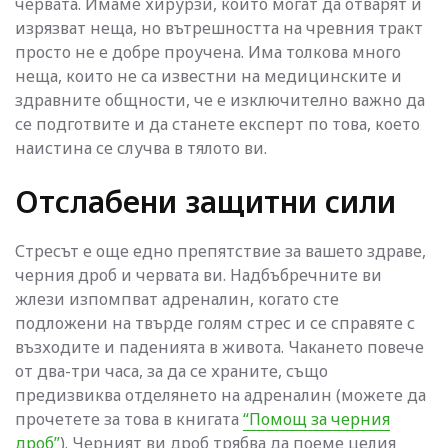
червата. Имаме хирурзи, които могат да отварят и
изрязват неща, но вътрешността на чревния тракт
просто не е добре проучена. Има толкова много
неща, които не са известни на медицинските и
здравните общности, че е изключително важно да
се подготвите и да станете експерт по това, което
наистина се случва в тялото ви.
Отслабени защитни сили
Стресът е още едно препятствие за вашето здраве,
черния дроб и червата ви. Надбъбречните ви
жлези изпомпват адреналин, когато сте
подложени на твърде голям стрес и се справяте с
възходите и паденията в живота. Чакането повече
от два-три часа, за да се храните, също
предизвиква отделянето на адреналин (можете да
прочетете за това в книгата
“Помощ за черния
дроб”
). Черният ви дроб трябва да поеме целия