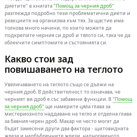
диетите" в книгата
"Помощ за черния дроб"
разглежда подробно тези проблематични диети и
реакциите на организма към тях. За щастие има
толкова много начини, по които можете да
подкрепите черния си дроб и тялото си, така че да
облекчите симптомите и състоянията си.
Какво стои зад
повишаването на теглото
Увеличаването на теглото също се дължи на
черния дроб. В действителност то означава, че
черният ви дроб е със забавени функции. В
"Помощ
за черния дроб"
ще намерите цяла глава за
мистериозното наддаване на тегло и отделна глава
за бавния черен дроб. Макар че често могат да
бъдат замесени други два фактора - щитовидната
жлеза и надбъбречните жлези, наднорменото