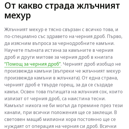
От какво страда жлъчният
мехур
Жлъчният мехур е тясно свързан с всичко това, и
по-специално със здравето на черния дроб. Първо,
да изясним въпроса за чернодробните камъни.
Научете пълната истина за камъните в черния
дроб и други митове за черния дроб в книгата
“Помощ за черния дроб”
. Черният дроб изобщо не
произвежда камъни (въпреки че жлъчният мехур
произвежда камъни в жлъчката). От една страна,
черният дроб е твърде горещ, за да се създаде
камък. Освен това пътищата на жлъчния сок, които
излизат от черния дроб, са наистина тесни.
Камъкът никога не би могъл да премине през тези
канали, при всички положения ще се заклещи. В
световен мащаб милиони хора постоянно ще се
нуждаят от операция на черния си дроб. Всички