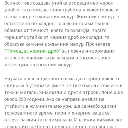
Всичко това създава утайка в горещия ви черен
дроб и тя се смесва с билирубина и холестерола и
отива нагоре в жлъчния мехур. Жлъчният мехур е
естествено по-хладен - около него има тънка
обвивка от течност, която го охлажда. Когато
горещата утайка от черния дроб се охлади, тя
образува камъни в жлъчния мехур. Прочетете
"Помощ за черния дроб"
за повече информация
относно лечението на камъни в жлъчката или
инфекции на жлъчния мехур.
Науката и изследванията няма да открият какво се
съдържа в утайката, факта че тя е пълна с токсични
тежки метали, химикали и други отрови, поне още
около 200 години. Ако се направи анализ на
утайката в жлъчните мехури, ще са необходими
толкова много време, пари и енергия, за да се
отсеят различните химикали. И всички химически
компании ще бъдат подведени под отговорност.