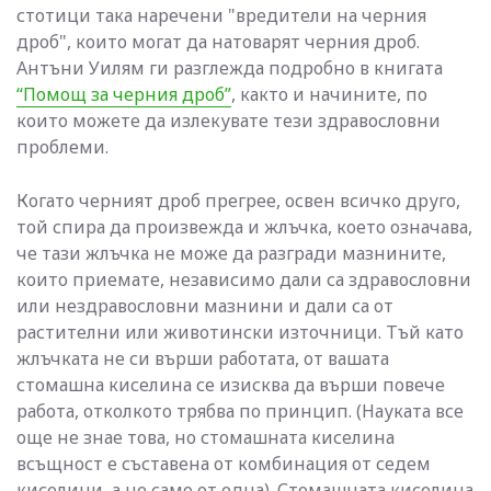
стотици така наречени "вредители на черния
дроб", които могат да натоварят черния дроб.
Антъни Уилям ги разглежда подробно в книгата
“Помощ за черния дроб”
, както и начините, по
които можете да излекувате тези здравословни
проблеми.
Когато черният дроб прегрее, освен всичко друго,
той спира да произвежда и жлъчка, което означава,
че тази жлъчка не може да разгради мазнините,
които приемате, независимо дали са здравословни
или нездравословни мазнини и дали са от
растителни или животински източници. Тъй като
жлъчката не си върши работата, от вашата
стомашна киселина се изисква да върши повече
работа, отколкото трябва по принцип. (Науката все
още не знае това, но стомашната киселина
всъщност е съставена от комбинация от седем
киселини, а не само от една). Стомашната киселина