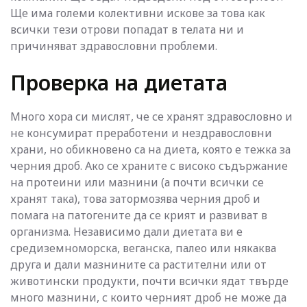
Ще има големи колективни искове за това как
всички тези отрови попадат в телата ни и
причиняват здравословни проблеми.
Проверка на диетата
Много хора си мислят, че се хранят здравословно и
не консумират преработени и нездравословни
храни, но обикновено са на диета, която е тежка за
черния дроб. Ако се храните с високо съдържание
на протеини или мазнини (а почти всички се
хранят така), това затормозява черния дроб и
помага на патогените да се крият и развиват в
организма. Независимо дали диетата ви е
средиземноморска, веганска, палео или някаква
друга и дали мазнините са растителни или от
животински продукти, почти всички ядат твърде
много мазнини, с които черният дроб не може да