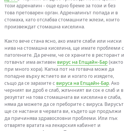
този адреналин - още едно бреме за този и без
това претоварен орган. Адреналинът попада и в
стомаха, като отслабва стомашните жлези, които
произвеждат стомашна киселина.
Както вече стана ясно, ако имате слаби или ниски
нива на стомашна киселина, ще имате проблеми с
патогените. Да речем, че се храните в ресторант и
готвачът има активен
вирус на Епщайн-Бар
(както
при много хора). Капка пот на готвача може да
попадне върху ястието ви и когато го изядете,
също да се заразите с
вируса на Епщайн-Бар
. Ако
черният ви дроб е слаб, жлъчният ви сок е слаб и в
резултат на това стомашната ви киселина е слаба,
няма да можете да се преборите с вируса. Вирусът
ще се настани в червата ви, където ще продължи
да причинява здравословни проблеми. Или пък
отваряте вратата на лекарския кабинет и