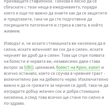
прихващате стафилокок. Толкова е лесно да се
сблъскате с тези неща в ежедневието, поради
което е още по-важно да знаете как да се защитите
и предпазите, така че да сте подготвени да
посрещнете патогените и стреса в света, в който
живеем.
Изводът е, че искате стомашната ви киселина да е
силна, искате жлъчният ви сок да е силен, искате
черният ви дроб да е силен. Това ще спре появата
на болести в червата ви, независимо дали става
въпрос за
SIBO
, целиакия,
болест на Крон, колит
и
всичко останало, което се случва в чревния тракт -
включително рак на дебелото черво. Изключително
важно е да се грижите за черния си дроб, така че да
изградите добър жлъчен сок и добра стомашна
киселина, а след това всичко ще стане по-силно и
по-здраво.