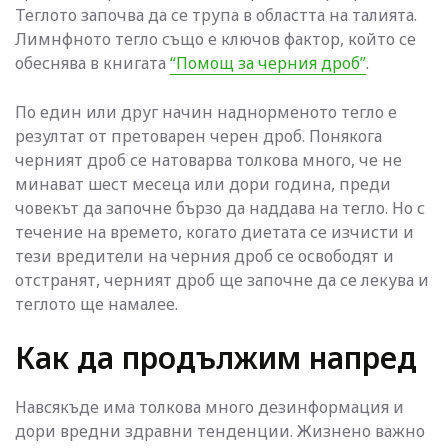
Теглото започва да се трупа в областта на талията.
Лимнфното тегло също е ключов фактор, който се
обеснява в книгата
“Помощ за черния дроб”
.
По един или друг начин наднорменото тегло е
резултат от претоварен черен дроб. Понякога
черният дроб се натоварва толкова много, че не
минават шест месеца или дори година, преди
човекът да започне бързо да наддава на тегло. Но с
течение на времето, когато диетата се изчисти и
тези вредители на черния дроб се освободят и
отстранят, черният дроб ще започне да се лекува и
теглото ще намалее.
Как да продължим напред
Навсякъде има толкова много дезинформация и
дори вредни здравни тенденции. Жизнено важно