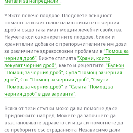
метали за напреднали"
.
* Яжте повече плодове. Плодовете всъщност
помагат за изчистване на мазнините от черния
дроб и също така имат мощни лечебни свойства.
Научете кои са конкретните плодове, билки и
хранителни добавки с препоръчителните им дози
за различните здравословни проблеми в
“Помощ за
черния дроб”
. Вижте статията
"Храни, които
лекуват черния дроб"
, както и рецептите:
"Бульон
"Помощ за черния дроб"
,
Супа "Помощ за черния
дроб"
,
Сок "Помощ за черния дроб"
,
"Смути
"Помощ за черния дроб"
и
"Салата "Помощ за
черния дроб" в два варианта"
.
Всяка от тези стъпки може да ви помогне да се
придвижите напред. Можете да започнете да
възстановявате здравето си и да си помогнете да
се преборите със страданията. Независимо дали