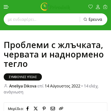
Ερευνα
Μετάβαση στο περιεχόμενο
Проблеми с жлъчката,
червата и наднормено
тегло
ΣΥΜΒΟΥΛΈΣ ΥΓΕΊΑΣ
Aneliya Dikova
επί
14 Αύγουστος 2022
• 14 ελάχ.
ανάγνωση
Μερίδιο: