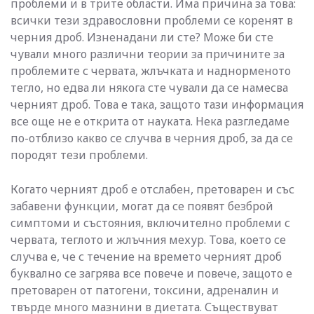
проблеми и в трите области. Има причина за това:
всички тези здравословни проблеми се коренят в
черния дроб. Изненадани ли сте? Може би сте
чували много различни теории за причините за
проблемите с червата, жлъчката и наднорменото
тегло, но едва ли някога сте чували да се намесва
черният дроб. Това е така, защото тази информация
все още не е открита от науката. Нека разгледаме
по-отблизо какво се случва в черния дроб, за да се
породят тези проблеми.
Когато черният дроб е отслабен, претоварен и със
забавени функции, могат да се появят безброй
симптоми и състояния, включително проблеми с
червата, теглото и жлъчния мехур. Това, което се
случва е, че с течение на времето черният дроб
буквално се загрява все повече и повече, защото е
претоварен от патогени, токсини, адреналин и
твърде много мазнини в диетата. Съществуват