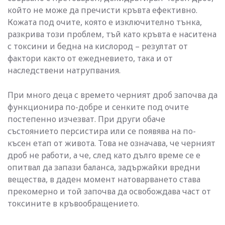
който не може да пречисти кръвта ефективно.
Кожата под очите, която е изключително тънка,
разкрива този проблем, тъй като кръвта е наситена
с токсини и бедна на кислород – резултат от
фактори както от ежедневието, така и от
наследствени натрупвания.
При много деца с времето черният дроб започва да
функционира по-добре и сенките под очите
постепенно изчезват. При други обаче
състоянието персистира или се появява на по-
късен етап от живота. Това не означава, че черният
дроб не работи, а че, след като дълго време се е
опитвал да запази баланса, задържайки вредни
вещества, в даден момент натоварването става
прекомерно и той започва да освобождава част от
токсините в кръвообращението.