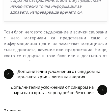
с Духа на състраданието, който му предоставя
изключително точна информация за
здравето, изпреварваща времето си.
Този блог, неговото съдържание и всички свързани
с него материали са представени само с
информационна цел и не заместват медицински
съвет, диагноза, лечение или предписание. Нищо,
което се съдържа в този блог или е достъпно от
него, не трябва да се счита за медицински съвет,
диагноза, лечение или предписание, нито за
Допълнителни усложнения от синдром на
обещание за ползи, претенция за излекуване,
мръсната кръв – липса на енергия
правна гаранция или гаранция за резултатите,
които ще бъдат постигнати. Никога не
Допълнителни усложнения от синдром на
пренебрегвайте медицински съвет или не
мръсната кръв – чернодробно безсъние
отлагайте търсенето му заради нещо, което сте
прочели в този блог или в някой от свързаните
материали. Природник ЕООД и неговият екип не
Търсене