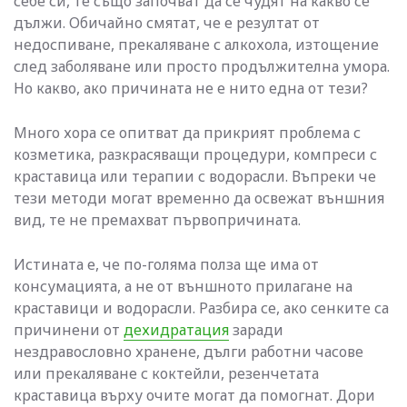
себе си, те също започват да се чудят на какво се
дължи. Обичайно смятат, че е резултат от
недоспиване, прекаляване с алкохола, изтощение
след заболяване или просто продължителна умора.
Но какво, ако причината не е нито една от тези?
Много хора се опитват да прикрият проблема с
козметика, разкрасяващи процедури, компреси с
краставица или терапии с водорасли. Въпреки че
тези методи могат временно да освежат външния
вид, те не премахват първопричината.
Истината е, че по-голяма полза ще има от
консумацията, а не от външното прилагане на
краставици и водорасли. Разбира се, ако сенките са
причинени от
дехидратация
заради
нездравословно хранене, дълги работни часове
или прекаляване с коктейли, резенчетата
краставица върху очите могат да помогнат. Дори