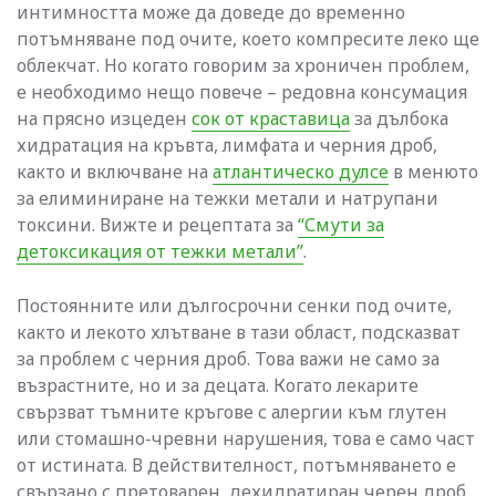
интимността може да доведе до временно
потъмняване под очите, което компресите леко ще
облекчат. Но когато говорим за хроничен проблем,
е необходимо нещо повече – редовна консумация
на прясно изцеден
сок от краставица
за дълбока
хидратация на кръвта, лимфата и черния дроб,
както и включване на
атлантическо дулсе
в менюто
за елиминиране на тежки метали и натрупани
токсини. Вижте и рецептата за
“Смути за
детоксикация от тежки метали”
.
Постоянните или дългосрочни сенки под очите,
както и лекото хлътване в тази област, подсказват
за проблем с черния дроб. Това важи не само за
възрастните, но и за децата. Когато лекарите
свързват тъмните кръгове с алергии към глутен
или стомашно-чревни нарушения, това е само част
от истината. В действителност, потъмняването е
свързано с претоварен, дехидратиран черен дроб,