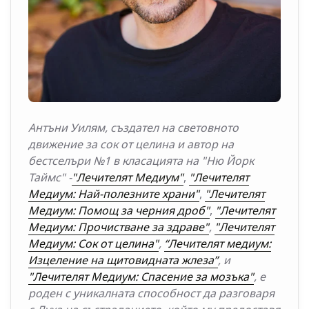
Антъни Уилям, създател на световното
движение за сок от целина и автор на
бестселъри №1 в класацията на "Ню Йорк
Таймс" -
"Лечителят Медиум"
,
"Лечителят
Медиум: Най-полезните храни"
,
"Лечителят
Медиум: Помощ за черния дроб"
,
"Лечителят
Медиум: Прочистване за здраве"
,
"Лечителят
Медиум: Сок от целина"
,
“Лечителят медиум:
Изцеление на щитовидната жлеза”
, и
"Лечителят Медиум: Спасение за мозъка"
, е
роден с уникалната способност да разговаря