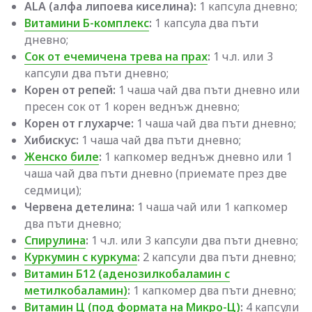
ALA (aлфa липoeвa ĸиceлинa):
1 капсула дневно;
Витамини Б-комплекс
:
1 капсула два пъти
дневно;
Сок от ечемичена трева на прах
:
1 ч.л. или 3
капсули два пъти дневно;
Корен от репей:
1 чаша чай два пъти дневно или
пресен сок от 1 корен веднъж дневно;
Корен от глухарче:
1 чаша чай два пъти дневно;
Хибискус:
1 чаша чай два пъти дневно;
Женско биле
:
1 капкомер веднъж дневно или 1
чаша чай два пъти дневно (приемате през две
седмици);
Червена детелина:
1 чаша чай или 1 капкомер
два пъти дневно;
Спирулина
:
1 ч.л. или 3 капсули два пъти дневно;
Куркумин с куркума
:
2 капсули два пъти дневно;
Витамин Б12 (аденозилкобаламин с
метилкобаламин)
:
1 капкомер два пъти дневно;
Витамин Ц (под формата на Микро-Ц)
:
4 капсули