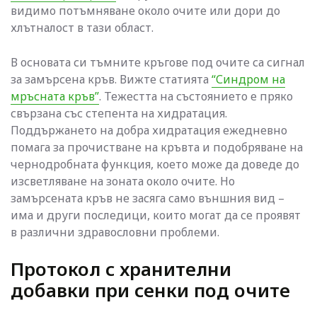
видимо потъмняване около очите или дори до
хлътналост в тази област.
В основата си тъмните кръгове под очите са сигнал
за замърсена кръв. Вижте статията
“Синдром на
мръсната кръв”
. Тежестта на състоянието е пряко
свързана със степента на хидратация.
Поддържането на добра хидратация ежедневно
помага за прочистване на кръвта и подобряване на
чернодробната функция, което може да доведе до
изсветляване на зоната около очите. Но
замърсената кръв не засяга само външния вид –
има и други последици, които могат да се проявят
в различни здравословни проблеми.
Протокол с хранителни
добавки при сенки под очите