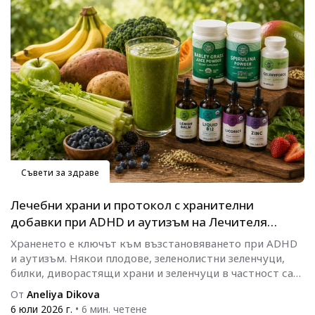
Съвети за здраве
Лечебни храни и протокол с хранителни
добавки при ADHD и аутизъм на Лечителя
Медиум
Храненето е ключът към възстановяването при ADHD
и аутизъм. Някои плодове, зеленолистни зеленчуци,
билки, диворастящи храни и зеленчуци в частност са
особено полезни за тези...
От
Aneliya Dikova
6 юли 2026 г.
• 6 мин. четене