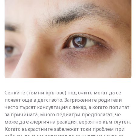
Сенките (тъмни кръгове) под очите могат да се
появят още в детството. Загрижените родители
често търсят консултация с лекар, а когато попитат
за причината, много педиатри предполагат, че
може да е алергична реакция, вероятно към глутен.
Когато възрастните забележат този проблем при