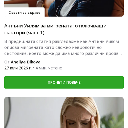
Съвети за здраве
Антъни Уилям за мигрената: отключващи
фактори (част 1)
В предишната статия разгледахме как Антъни Уилям
описва мигрената като сложно неврологично
състояние, което може да има много различни прояви.
Следващият логичен въпрос е какво...
От
Aneliya Dikova
27 юли 2026 г.
• 4 мин. четене
ПРОЧЕТИ ПОВЕЧЕ