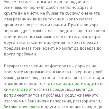
Ако смятате, че липсата на сенки под очите
означава, че черният дроб е напълно здрав и
кръвта ви е чиста, не бързайте със заключенията.
Има различни видове токсини, които засягат
организма по различни начини. При някои хора
черният дроб освобождава вредни вещества, които
причиняват потъмняване под очите, докато при
други тези токсини циркулират в кръвта, без да
предизвикват този ефект, но могат да доведат до
други проблеми.
Лекарствата са един от факторите – дори да не
приемате медикаменти в момента, черният дроб
може да освобождава остатъчни вещества от стари
отлагания в него.
Тежките метали
,
пестицидите и
химикалите
от околната среда също могат да
допринесат за този проблем. Продължителното
излагане на бензинови изпарения, разтворители,
битови препарати
и други токсини често води до