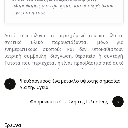
πληροφορίες για την υγεία, που προλαβαίνουν
την εποχή τους.
Αυτό το ιστολόγιο, το περιεχόμενό του και όλο το
σχετικό υλικό παρουσιάζονται μόνο για
ενημερωτικούς σκοπούς και δεν υποκαθιστούν
ιατρική συμβουλή, διάγνωση, θεραπεία ή συνταγή.
Τίποτα που περιέχεται ή είναι προσβάσιμο από αυτό
το ιστολόγιο δεν πρέπει να θεωρείται ιατρική
συμβουλή, διάγνωση, θεραπεία ή συνταγή, ούτε
Ψευδάργυρος: ένα μέταλλο υψίστης σημασίας
υπόσχεση οφελών, αξίωση θεραπείας, νομική εγγύηση
για την υγεία
ή εγγύηση για τα αποτελέσματα που πρέπει να
επιτευχθούν . Ποτέ μην αγνοείτε τις ιατρικές
Φαρμακευτικά οφέλη της L-λυσίνης
συμβουλές και μην καθυστερείτε να τις αναζητήσετε
λόγω κάτι που διαβάζετε σε αυτό το ιστολόγιο ή
οποιουδήποτε σχετικού υλικού. Η Prirodnik EOOD και
η ομάδα της δεν είναι ιατρικά πρόσωπα και δεν
Ερευνα