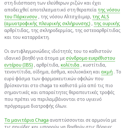
στη διάσπαση των ελεύθερων ριζών και έχει
αποδειχθεί αποτελεσματικό στη θεραπεία
της νόσου
του Πάρκινσον
, της νόσου Αλτσχάιμερ,
της ALS
(αμυοτροφικής πλευρικής σκλήρυνσης)
,
της ουρικής
αρθρίτιδας, της σκληροδερμίας, της οστεοαρθρίτιδας
και του καταρράκτη.
Οι αντιφλεγμονώδεις ιδιότητές του το καθιστούν
ιδανικό βοηθό για άτομα με
σύνδρομο ευερέθιστου
εντέρου (IBS)
, αρθρίτιδα,
κολίτιδα
, κυστίτιδα,
τενοντίτιδα, οίδημα, άσθμα, κοιλιοκάκη και
ακμή
. Το
ευρύ φάσμα των φαρμακευτικών οφελών που
βρίσκονται στο chaga το καθιστά μία από τις πιο
σημαντικές και απαραίτητες θεραπευτικές τροφές
που πρέπει να περιλαμβάνονται στο υγιεινό
πρόγραμμα διατροφής όλων.
Τα μανιτάρια Chaga
αναπτύσσονται σε αρμονία με
τις σημύδες και μπορούν να βρεθούν στις βόρειες