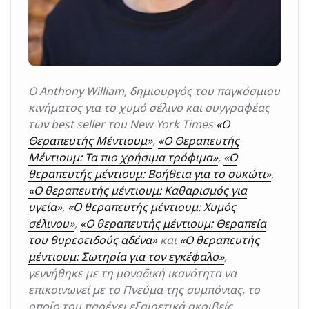
Ο Anthony William, δημιουργός του παγκόσμιου
κινήματος για το χυμό σέλινο και συγγραφέας
των best seller του New York Times
«Ο
Θεραπευτής Μέντιουμ»
,
«Ο Θεραπευτής
Μέντιουμ: Τα πιο χρήσιμα τρόφιμα»
,
«Ο
θεραπευτής μέντιουμ: Βοήθεια για το συκώτι»
,
«Ο θεραπευτής μέντιουμ: Καθαρισμός για
υγεία»
,
«Ο θεραπευτής μέντιουμ: Χυμός
σέλινου»
,
«Ο θεραπευτής μέντιουμ: Θεραπεία
του θυρεοειδούς αδένα»
και
«Ο θεραπευτής
μέντιουμ: Σωτηρία για τον εγκέφαλο»
,
γεννήθηκε με τη μοναδική ικανότητα να
επικοινωνεί με το Πνεύμα της συμπόνιας, το
οποίο του παρέχει εξαιρετικά ακριβείς