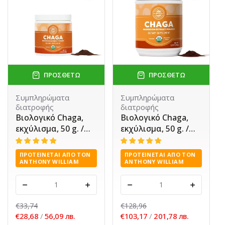
ΠΡΟΣΘΈΤΩ
ΠΡΟΣΘΈΤΩ
Συμπληρώματα
Συμπληρώματα
διατροφής
διατροφής
Βιολογικό Chaga, 90
Βιολογικό Chaga,
κάψουλες
εκχύλισμα, 50 g. /
250 g.
ΠΡΟΤΕΊΝΕΤΑΙ ΑΠΌ ΤΟΝ
ΠΡΟΤΕΊΝΕΤΑΙ ΑΠΌ ΤΟΝ
ANTHONY WILLIAM
ANTHONY WILLIAM
-
+
-
+
€35,79
€33,74
€32,21
/
63,00 лв.
€28,68
/
56,09 лв.