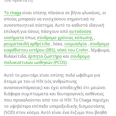
του προστάτη.
Το chaga
είναι επίσης πλούσιο σε βήτα-γλυκάνες, οι
οποίες μπορούν να ενισχύσουν σημαντικά το
ανοσοποιητικό σύστημα. Αυτό το καθιστά ιδανική
επιλογή για όσους πάσχουν από
αυτοάνοσα
νοσήματα
όπως
σύνδρομο χρόνιας κόπωσης
,
ρευματοειδή αρθρίτιδα
, λύκο,
ινομυαλγία
,
σύνδρομο
ευερέθιστου εντέρου (IBS), νόσο του Crohn
, λέμφωμα,
θυλακίτιδα,
έρπητα ζωστήρα
και
σύνδρομο
πολυκυστικών ωοθηκών (PCOS)
.
Αυτό το μανιτάρι είναι επίσης πολύ ωφέλιμο για
άτομα με τον ιό HIV (ιός ανθρώπινης
ανοσοανεπάρκειας) και έχει αποδειχθεί ότι μειώνει
διάφορα συμπτώματα και δευτερογενείς ασθένειες
που προκαλούνται από τον ιό HIV. Το Chaga περιέχει
το υψηλότερο επίπεδο υπεροξειδικής δισμουτάσης
(SOD) στον κόσμο. Αυτό είναι ένα ένζυμο που βοηθά