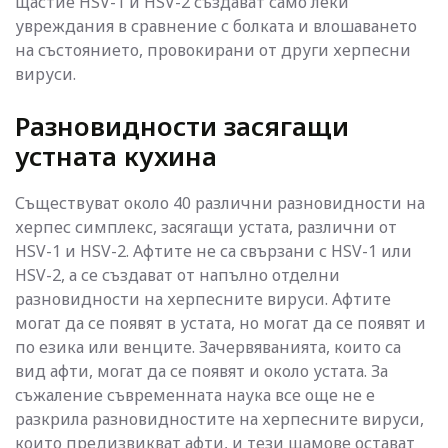
щастие HSV-1 и HSV-2 създават само леки
увреждания в сравнение с болката и влошаването
на състоянието, провокирани от други херпесни
вируси.
Разновидности засягащи
устната кухина
Съществуват около 40 различни разновидности на
херпес симплекс, засягащи устата, различни от
HSV-1 и HSV-2. Афтите не са свързани с HSV-1 или
HSV-2, а се създават от напълно отделни
разновидности на херпесните вируси. Афтите
могат да се появят в устата, но могат да се появят и
по езика или венците. Зачервяванията, които са
вид афти, могат да се появят и около устата. За
съжаление съвременната наука все още не е
разкрила разновидностите на херпесните вируси,
които предизвикват афти, и тези щамове остават