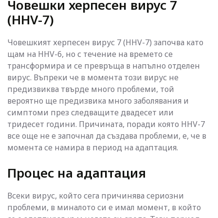
Човешки херпесен вирус 7
(HHV-7)
Човешкият херпесен вирус 7 (HHV-7) започва като
щам на HHV-6, но с течение на времето се
трансформира и се превръща в напълно отделен
вирус. Въпреки че в момента този вирус не
предизвиква твърде много проблеми, той
вероятно ще предизвика много заболявания и
симптоми през следващите двадесет или
тридесет години. Причината, поради която HHV-7
все още не е започнал да създава проблеми, е, че в
момента се намира в период на адаптация.
Процес на адаптация
Всеки вирус, който сега причинява сериозни
проблеми, в миналото си е имал момент, в който