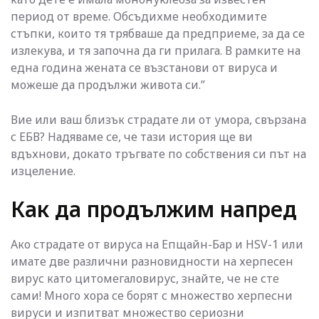
период от време. Обсъдихме необходимите
стъпки, които тя трябваше да предприеме, за да се
излекува, и тя започна да ги прилага. В рамките на
една година жената се възстанови от вируса и
можеше да продължи живота си.”
Вие или ваш близък страдате ли от умора, свързана
с ЕБВ? Надяваме се, че тази история ще ви
вдъхнови, докато тръгвате по собствения си път на
изцеление.
Как да продължим напред
Ако страдате от вируса на Епщайн-Бар и HSV-1 или
имате две различни разновидности на херпесен
вирус като цитомегаловирус, знайте, че не сте
сами! Много хора се борят с множество херпесни
вируси и изпитват множество сериозни