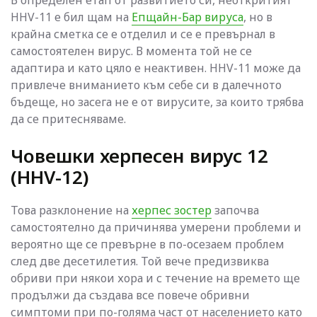
HHV-11 е бил щам на
Епщайн-Бар вируса
, но в
крайна сметка се е отделил и се е превърнал в
самостоятелен вирус. В момента той не се
адаптира и като цяло е неактивен. HHV-11 може да
привлече вниманието към себе си в далечното
бъдеще, но засега не е от вирусите, за които трябва
да се притесняваме.
Човешки херпесен вирус 12
(HHV-12)
Това разклонение на
херпес зостер
започва
самостоятелно да причинява умерени проблеми и
вероятно ще се превърне в по-осезаем проблем
след две десетилетия. Той вече предизвиква
обриви при някои хора и с течение на времето ще
продължи да създава все повече обривни
симптоми при по-голяма част от населението като