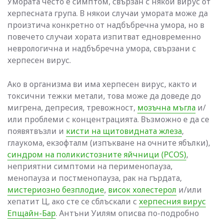
Умората често е симптом, свързан с някой вирус от
херпесната група. В някои случаи умората може да
произтича конкретно от надбъбречна умора, но в
повечето случаи хората изпитват едновременно
неврологична и надбъбречна умора, свързани с
херпесен вирус.
Ако в организма ви има херпесен вирус, както и
токсични тежки метали, това може да доведе до
мигрена, депресия, тревожност,
мозъчна мъгла
и/
или проблеми с концентрацията. Възможно е да се
появятвъзли и
кисти на щитовидната жлеза
,
глаукома, екзофталм (изпъкване на очните ябълки),
синдром на поликистозните яйчници (PCOS)
,
неприятни симптоми на перименопауза,
менопауза и постменопауза, рак на гърдата,
мистериозно безплодие
,
висок холестерол
и/или
хепатит Ц, ако сте се сблъскали с
херпесния вирус
Епщайн-Бар
. Антъни Уилям описва по-подробно