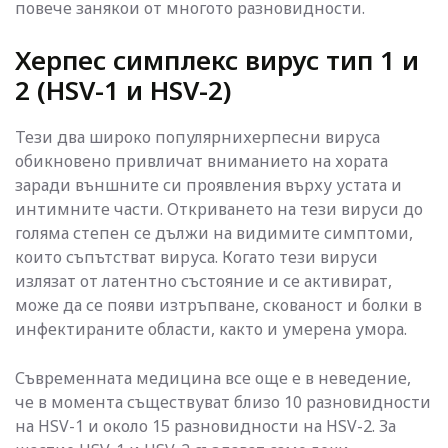
повече занякои от многото разновидности.
Херпес симплекс вирус тип 1 и
2 (HSV-1 и HSV-2)
Тези два широко популярнихерпесни вируса
обикновено привличат вниманието на хората
заради външните си проявления върху устата и
интимните части. Откриването на тези вируси до
голяма степен се дължи на видимите симптоми,
които съпътстват вируса. Когато тези вируси
излязат от латентно състояние и се активират,
може да се появи изтръпване, скованост и болки в
инфектираните области, както и умерена умора.
Съвременната медицина все още е в неведение,
че в момента съществуват близо 10 разновидности
на HSV-1 и около 15 разновидности на HSV-2. За