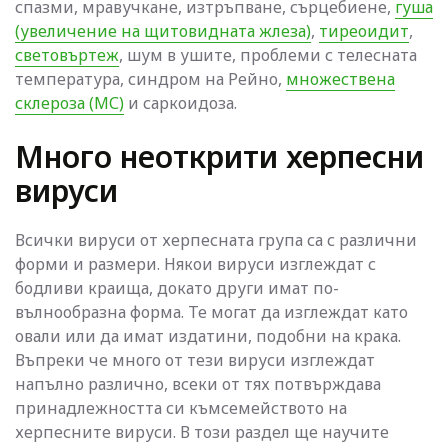
спазми, мравучкане, изтръпване, сърцебиене,
гуша
(увеличение на щитовидната жлеза)
,
тиреоидит
,
световъртеж
, шум в ушите, проблеми с телесната
температура, синдром на Рейно,
множествена
склероза (МС)
и саркоидоза.
Много неоткрити херпесни
вируси
Всички вируси от херпесната група са с различни
форми и размери. Някои вируси изглеждат с
бодливи краища, докато други имат по-
вълнообразна форма. Те могат да изглеждат като
овали или да имат издатини, подобни на крака.
Въпреки че много от тези вируси изглеждат
напълно различно, всеки от тях потвърждава
принадлежността си къмсемейството на
херпесните вируси. В този раздел ще научите