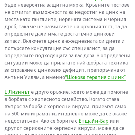
бъде невероятна защитна мярка. Кръвните тестове
не отчитат възможността за недостиг на цинк на
места като ганглиите, нервната система и черния
дроб, така че не разчитайте на кръвния тест, за да
определите дали имате достатъчно цинкови
запаси. Включете цинк в ежедневната си диета и
потърсете консултация със специалист, за да
определите подходящата за вас доза. В определени
ситуации може да прилагате най-добрата техника
за справяне с цинковия дефицит, препоръчана от
Антъни Уилям, а именно
“Шокова терапия с цинк”
.
L Лизинът
е друго оръжие, което може да помогне
в борбата с херпесното семейство. Когато става
въпрос за борба с херпесни вируси, приемът само
на 500 милиграма лизин дневно може да се окаже
недостатъчен. Ако се борите с
Епщайн-Бар
или
друг от сериозните херпесни вируси, може да се