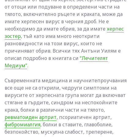
от отоци или подуване в определени части на
тялото, включително ръцете и краката, може да
имате херпесен вирус в черния дроб. Не е
необходимо да имате обрив, за да имате
херпес
зостер
, тъй като има много неоткрити
разновидности на този вирус, които не
причиняват обрив. Всички тях Антъни Уилям е
описал подробно в книгата си
“Лечителят
Медиум”
.
Съвременната медицина и научнитепроучвания
все още не са открили, чедруги симптоми на
вирусите от херпесната група могат да включват
стягане в гърдите, синдром на неспокойните
крака, болки в различни части на тялото,
ревматоиден артрит
, псориатичен артрит,
фибромиалгия
, болки в ставите, главоболие,
безпокойство, мускулна слабост, треперене,