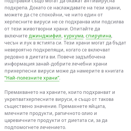
подправки също могат да окажат антивирусна
подкрепа. Докато се наслаждавате на тези храни,
можете да сте спокойни, че нито един от
херпесните вируси не се подхранва или подсилва
от тези животворни храни. Опитайте да
включите
джинджифил
,
куркума
,
спирулина
,
чесън и лук в ястията си. Тези храни могат да бъдат
невероятно подкрепящи, когато се включват
редовно в диетата ви. Повече задълбочена
информация занай-добрите лечебни храни
прихерпесни вируси може да намерите в книгата
“Най-полезните храни”
.
Премахването на храните, които подхранват и
укрепватхерпесните вируси, е също от такова
съществено значение. Премахнете яйцата,
млечните продукти, рапичното олио и
царевичните продукти от диетата си, за да
подпомогнете лечението.