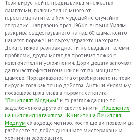
Този вирус, който предизвиква множество
симптоми, включително много от
гореспоменатите, е бил чудодейно случайно
откритие, направено през 1964 г. Антъни Уилям
разкрива съществуването на над 60 щама, които
нанасят поражения върху здравето на хората.
Докато някои разновидности не създават големи
проблеми, други могат да протичат тежко с
изключителни усложнения. Дори децата започват
да понасят ефектитена някои от по-мощните
щамове. Порадиважността отразбирането на този
вирус и това как точно действа, Антъни Уилям му
посвещава цяла глава в първата си книга
"Лечителят Медиум"
и го разглежда още по-
задълбочено в друга от своите книги
"Изцеление
на щитовидната жлеза"
.
Книгите на Лечителя
Медиум
са водещо четиво, което ще ви позволи да
разберете по-добре днешните мистериозни и
хронични заболявания.