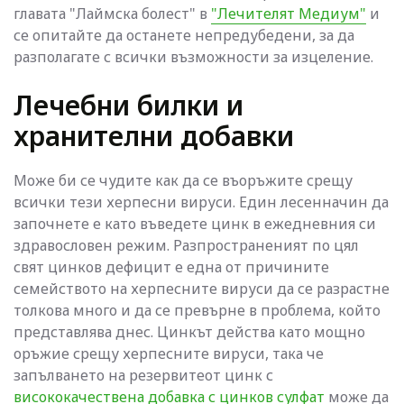
главата "Лаймска болест" в
"Лечителят Медиум"
и
се опитайте да останете непредубедени, за да
разполагате с всички възможности за изцеление.
Лечебни билки и
хранителни добавки
Може би се чудите как да се въоръжите срещу
всички тези херпесни вируси. Един лесенначин да
започнете е като въведете цинк в ежедневния си
здравословен режим. Разпространеният по цял
свят цинков дефицит е една от причините
семейството на херпесните вируси да се разрастне
толкова много и да се превърне в проблема, който
представлява днес. Цинкът действа като мощно
оръжие срещу херпесните вируси, така че
запълването на резервитеот цинк с
висококачествена добавка с цинков сулфат
може да