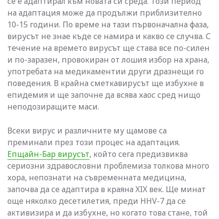
се е адаптирал към новата си среда. Този период
на адаптация може да продължи приблизително
10-15 години. По време на тази първоначална фаза,
вирусът не знае къде се намира и какво се случва. С
течение на времето вирусът ще става все по-силен
и по-заразен, провокиран от лошия избор на храна,
употребата на медикаментии други дразнещи го
поведения. В крайна сметкавирусът ще избухне в
епидемия и ще започне да всява хаос сред нищо
неподозиращите маси.
Всеки вирус и различните му щамове са
преминали през този процес на адаптация.
Епщайн-Бар вирусът
, който сега предизвиква
сериозни здравословни проблемиза толкова много
хора, непознати на съвременната медицина,
започва да се адаптира в краяна XIX век. Ще минат
още няколко десетилетия, преди HHV-7 да се
активизира и да избухне, но когато това стане, той