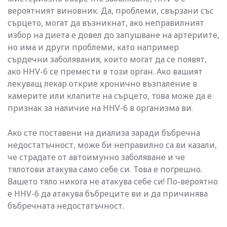
вероятният виновник. Да, проблеми, свързани със
сърцето, могат да възникнат, ако неправилният
избор на диета е довел до запушване на артериите,
но има и други проблеми, като например
сърдечни заболявания, които могат да се появят,
ако HHV-6 се премести в този орган. Ако вашият
лекуващ лекар открие хронично възпаление в
камерите или клапите на сърцето, това може да е
признак за наличие на HHV-6 в организма ви.
Ако сте поставени на диализа заради бъбречна
недостатъчност, може би неправилно са ви казали,
че страдате от автоимунно заболяване и че
тялотови атакува само себе си. Това е погрешно.
Вашето тяло никога не атакува себе си! По-вероятно
е HHV-6 да атакува бъбреците ви и да причинява
бъбречната недостатъчност.