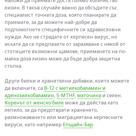
наложи да приемате доста голямо количество
лизин. В такъв случайе важно да обсъдите със
специалист точната доза, която планирате да
приемате, за да можете най-добре да
подпомогнете специфичните си здравословни
нужди. Ако не страдате от херпесен вирус, но
искате да се предпазите от заразяване с някой от
стотиците възможни щамове, приемането на по-
малка доза лизин може да бъде добра защитна
стъпка.
Други билки и хранителни добавки, които можете
да включите, са
В-12 с метилкобаламин и
аденозилкобаламин
,
5-MTHF
,
маточина
и селен.
Коренът от женско биле
може да действа като
лепило, за да предотврати храненето,
размножаването или миграциятана херпесните
вируси, като например
Епщайн-Бар
.