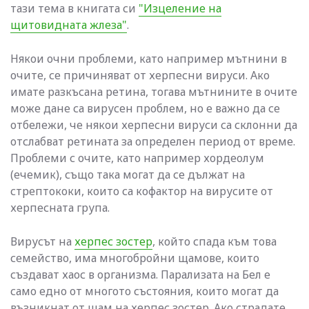
тази тема в книгата си
"Изцеление на
щитовидната жлеза"
.
Някои очни проблеми, като например мътнини в
очите, се причиняват от херпесни вируси. Ако
имате разкъсана ретина, тогава мътнините в очите
може дане са вирусен проблем, но е важно да се
отбележи, че някои херпесни вируси са склонни да
отслабват ретината за определен период от време.
Проблеми с очите, като например хордеолум
(ечемик), също така могат да се дължат на
стрептококи, които са кофактор на вирусите от
херпесната група.
Вирусът на
херпес зостер
, който спада към това
семейство, има многобройни щамове, които
създават хаос в организма. Парализата на Бел е
само едно от многото състояния, които могат да
възникнат от щам на херпес зостер. Ако страдате