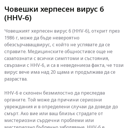
Човешки херпесен вирус 6
(HHV-6)
Човешкият херпесен вирус 6 (HHV-6), открит през
1986 г, може да бъде невероятно
обезсърчаващвирус, с който не успявате да се
справите. Медицинските общностивсе още не
сазапознати с всички симптоми и състояния,
свързани с HHV-6, и са в неведениеза факта, че този
вирус вече има над 20 щама и продължава да се
разраства.
HHV-6 е склонен безмилостно да преследва
органите. Той може да причини сериозни
увреждания и в определени случаи да доведе до
смърт. Ако вие или ваш близък страдате от
мистериозни сърдечни проблеми или
мистериозно бъбречно заболяване, HHV-6 е