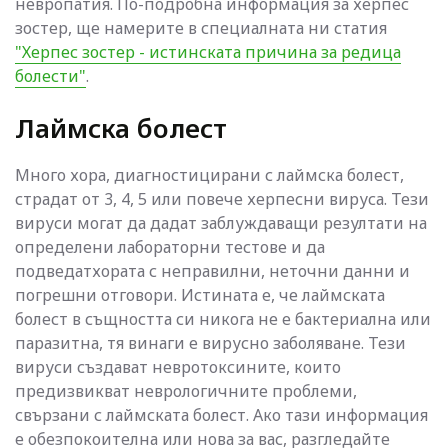
невропатия. По-подробна информация за херпес
зостер, ще намерите в специалната ни статия
"Херпес зостер - истинската причина за редица
болести"
.
Лаймска болест
Много хора, диагностицирани с лаймска болест,
страдат от 3, 4, 5 или повече херпесни вируса. Тези
вируси могат да дадат заблуждаващи резултати на
определени лабораторни тестове и да
подведатхората с неправилни, неточни данни и
погрешни отговори. Истината е, че лаймската
болест в същността си никога не е бактериална или
паразитна, тя винаги е вирусно заболяване. Тези
вируси създават невротоксините, които
предизвикват неврологичните проблеми,
свързани с лаймската болест. Ако тази информация
е обезпокоителна или нова за вас, разгледайте