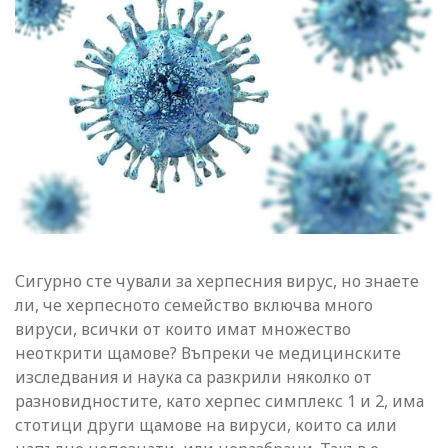
Сигурно сте чували за херпесния вирус, но знаете
ли, че херпесното семейство включва много
вируси, всички от които имат множество
неоткрити щамове? Въпреки че медицинските
изследвания и наука са разкрили няколко от
разновидностите, като херпес симплекс 1 и 2, има
стотици други щамове на вируси, които са или