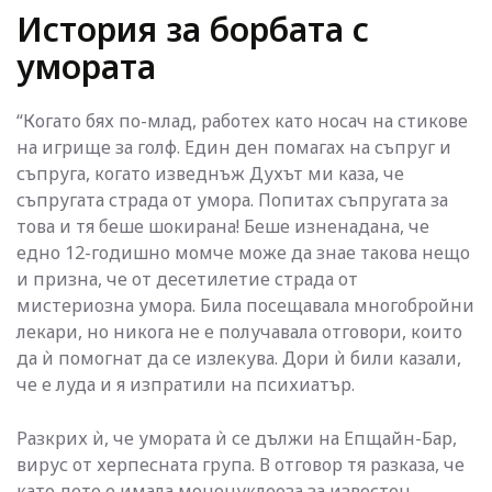
История за борбата с
умората
“Когато бях по-млад, работех като носач на стикове
на игрище за голф. Един ден помагах на съпруг и
съпруга, когато изведнъж Духът ми каза, че
съпругата страда от умора. Попитах съпругата за
това и тя беше шокирана! Беше изненадана, че
едно 12-годишно момче може да знае такова нещо
и призна, че от десетилетие страда от
мистериозна умора. Била посещавала многобройни
лекари, но никога не е получавала отговори, които
да ѝ помогнат да се излекува. Дори ѝ били казали,
че е луда и я изпратили на психиатър.
Разкрих ѝ, че умората ѝ се дължи на Епщайн-Бар,
вирус от херпесната група. В отговор тя разказа, че
като дете е имала мононуклеоза за известен