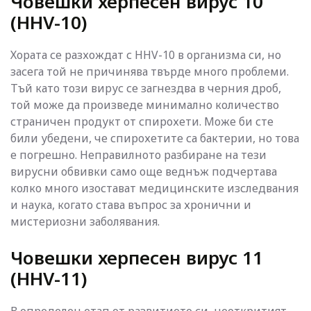
Човешки херпесен вирус 10
(HHV-10)
Хората се разхождат с HHV-10 в организма си, но
засега той не причинява твърде много проблеми.
Тъй като този вирус се загнездва в черния дроб,
той може да произведе минимално количество
страничен продукт от спирохети. Може би сте
били убедени, че спирохетите са бактерии, но това
е погрешно. Неправилното разбиране на тези
вирусни обвивки само още веднъж подчертава
колко много изостават медицинските изследвания
и наука, когато става въпрос за хронични и
мистериозни заболявания.
Човешки херпесен вирус 11
(HHV-11)
В определен етап от развитието си, неоткритият