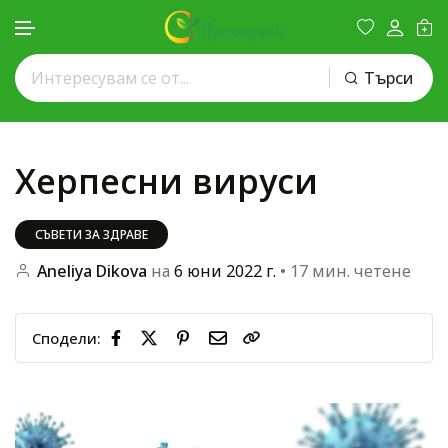
Търси
Премини към съдържанието
Херпесни вируси
СЪВЕТИ ЗА ЗДРАВЕ
Aneliya Dikova
на
6 юни 2022 г.
• 17 мин. четене
Сподели: