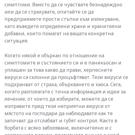
симптоми. Вместо да се чувствате безнадеждно
или да се страхувате, опитайте се да
предприемете прости стъпки към излекуване,
като въведете определени храни и хранителни
добавки, които помагат на вашата конкретна
ситуация.
Когато някой е объркан по отношение на
симптомите и състоянието си и е паникьосан и
уплашен за това какво да прави, херпесните
вируси са склонни да процъфтяват. Тези вируси се
подхранват от страха, объркването и хаоса. Сега,
когато разполагате с точна информация и идеи за
лечение, от които да избирате, можете да се
изправите пред тези неприятни вируси от
мястото на господари да наблюдавате как те
започват да отслабват и губят контрол. Както в
борбата с всяко заболяване, включително и с
херпесните вируси, правилното знание е сила!