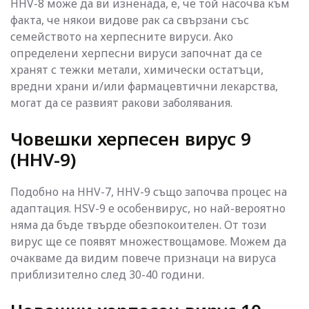
HHV-8 може да ви изненада, е, че той насочва към
факта, че някои видове рак са свързани със
семейството на херпесните вируси. Ако
определени херпесни вируси започнат да се
хранят с тежки метали, химически остатъци,
вредни храни и/или фармацевтични лекарства,
могат да се развият ракови заболявания.
Човешки херпесен вирус 9
(HHV-9)
Подобно на HHV-7, HHV-9 също започва процес на
адаптация. HSV-9 е особенвирус, но най-вероятно
няма да бъде твърде обезпокоителен. От този
вирус ще се появят множествощамове. Можем да
очакваме да видим повече признаци на вируса
приблизително след 30-40 години.