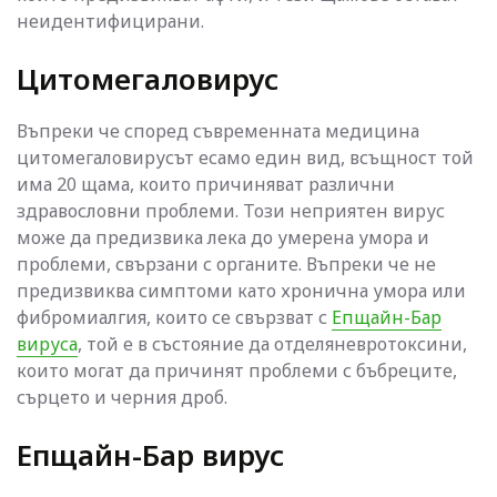
неидентифицирани.
Цитомегаловирус
Въпреки че според съвременната медицина
цитомегаловирусът есамо един вид, всъщност той
има 20 щама, които причиняват различни
здравословни проблеми. Този неприятен вирус
може да предизвика лека до умерена умора и
проблеми, свързани с органите. Въпреки че не
предизвиква симптоми като хронична умора или
фибромиалгия, които се свързват с
Епщайн-Бар
вируса
, той е в състояние да отделяневротоксини,
които могат да причинят проблеми с бъбреците,
сърцето и черния дроб.
Епщайн-Бар вирус