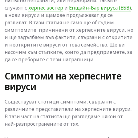
напълно непознати, или неразбрани. Такъв е
случаят с
херпес зостер
и
Епщайн-Бар вируса (ЕБВ)
,
а нови вируси и щамове продължават да се
развиват. В тази статия не само ще обсъдим
симптомите, причинени от херпесните вируси, но
и ще задълбаем във фактите, свързани с откритите
и неоткритите вируси от това семейство. Ще ви
насочим към стъпките, които да предприемете, за
да се преборите с тези натрапници.
Симптоми на херпесните
вируси
Съществуват стотици симптоми, свързани с
различните представители на херпесните вируси.
В тази част на статията ще разгледаме някои от
най-разпространените от тях.