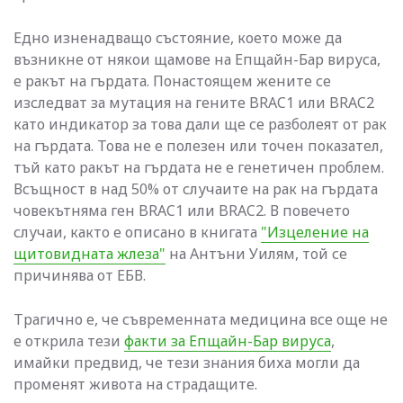
Едно изненадващо състояние, което може да
възникне от някои щамове на Епщайн-Бар вируса,
е ракът на гърдата. Понастоящем жените се
изследват за мутация на гените BRAC1 или BRAC2
като индикатор за това дали ще се разболеят от рак
на гърдата. Това не е полезен или точен показател,
тъй като ракът на гърдата не е генетичен проблем.
Всъщност в над 50% от случаите на рак на гърдата
човекътняма ген BRAC1 или BRAC2. В повечето
случаи, както е описано в книгата
"Изцеление на
щитовидната жлеза"
на Антъни Уилям, той се
причинява от ЕБВ.
Трагично е, че съвременната медицина все още не
е открила тези
факти за Епщайн-Бар вируса
,
имайки предвид, че тези знания биха могли да
променят живота на страдащите.