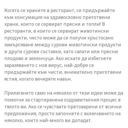
Когато се храните в ресторант, се придържайте
към консумация на здравословно приготвени
храни, които се сервират пресни и топли! В
ресторанти, в които се сервират животински
продукти, често може да се получи кръстосано
замърсяване между сурови животински продукти
и други сурови съставки, като салати или пресни
плодове и зеленчуци. Ако искате да избегнете
заразяването с нов вирус, най-добре се
придържайте към чисти, внимателно приготвени
ястия, когато вечеряте навън.
Прилагането само на няколко от тези идеи може да
помогне за стартиранена оздравителния процес в
тялото ви. Ако се чувствате претоварени от всички
предложения, просто започнете с включването на
няколко, които най-много ви допадат.