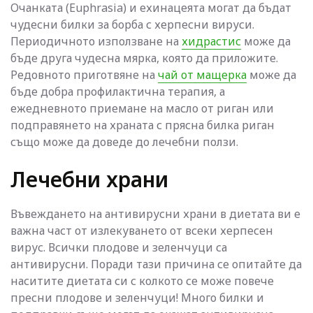
Очанката (Euphrasia) и ехинацеята могат да бъдат
чудесни билки за борба с херпесни вируси.
Периодичното използване на
хидрастис
може да
бъде друга чудесна мярка, която да приложите.
Редовното приготвяне на
чай от мащерка
може да
бъде добра профилактична терапия, а
ежедневното приемане на масло от риган или
подправянето на храната с прясна билка риган
също може да доведе до лечебни ползи.
Лечебни храни
Въвеждането на антивирусни храни в диетата ви е
важна част от излекуването от всеки херпесен
вирус. Всички плодове и зеленчуци са
антивирусни. Поради тази причина се опитайте да
наситите диетата си с колкото се може повече
пресни плодове и зеленчуци! Много билки и