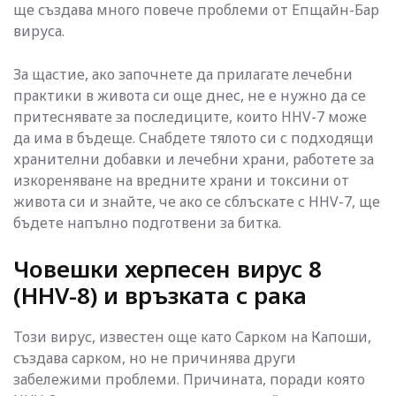
ще създава много повече проблеми от Епщайн-Бар
вируса.
За щастие, ако започнете да прилагате лечебни
практики в живота си още днес, не е нужно да се
притеснявате за последиците, които HHV-7 може
да има в бъдеще. Снабдете тялото си с подходящи
хранителни добавки и лечебни храни, работете за
изкореняване на вредните храни и токсини от
живота си и знайте, че ако се сблъскате с HHV-7, ще
бъдете напълно подготвени за битка.
Човешки херпесен вирус 8
(HHV-8) и връзката с рака
Този вирус, известен още като Сарком на Капоши,
създава сарком, но не причинява други
забележими проблеми. Причината, поради която