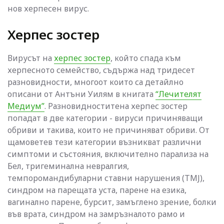
нов херпесен вирус.
Херпес зостер
Вирусът на
херпес зостер
, който спада към
херпесното семейство, съдържа над тридесет
разновидности, многоот които са детайлно
описани от Антъни Уилям в книгата
“Лечителят
Медиум”
. Разновидноститена херпес зостер
попадат в две категории - вируси причиняващи
обриви и такива, които не причиняват обриви. От
щамоветев тези категории възникват различни
симптоми и състояния, включително парализа на
Бел, тригеминална невралгия,
темпоромандибуларни ставни нарушения (TMJ),
синдром на парещата уста, парене на езика,
вагинално парене, бурсит, замъглено зрение, болки
във врата, синдром на замръзналото рамо и