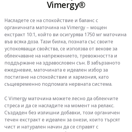
Vimergy®
Насладете се на спокойствие и баланс с
органичната маточина на Vimergy – мощен
екстракт 10:1, който ви осигурява 1750 мг маточина
във всяка доза. Тази билка, позната със своите
успокояващи свойства, се използва от векове за
облекчаване на напрежението, тревожността и
поддържане на здравословен сън. В забързаното
ежедневие, маточината е идеален избор за
постигане на спокойствие и хармония, като
същевременно подпомага нервната система.
С Vimergy маточина можете лесно да облекчите
стреса и да се насладите на момент на релакс.
Създаден без излишни добавки, този органичен
течен екстракт е идеален за онези, които търсят
чист и натурален начин да се справят с