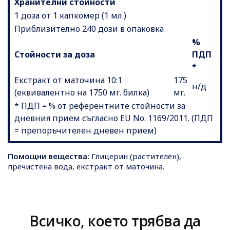
Хранителни стойности
1 доза от 1 капкомер (1 мл.)
Приблизително 240 дози в опаковка
%
Стойности за доза
ПДП
*
Екстракт от маточина 10:1
175
н/д
(еквивалентно на 1750 мг. билка)
мг.
* ПДП = % от референтните стойности за
дневния прием съгласно EU No. 1169/2011. (ПДП
= препоръчителен дневен прием)
Помощни вещества:
Глицерин (растителен),
пречистена вода, екстракт от маточина.
Всичко, което трябва да