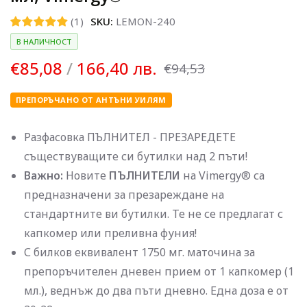
(1)
SKU:
LEMON-240
В НАЛИЧНОСТ
€85,08
/
166,40 лв.
€94,53
ПРЕПОРЪЧАНО ОТ АНТЪНИ УИЛЯМ
Разфасовка ПЪЛНИТЕЛ - ПРЕЗАРЕДЕТЕ
съществуващите си бутилки над 2 пъти!
Важно:
Новите
ПЪЛНИТЕЛИ
на Vimergy® са
предназначени за презареждане на
стандартните ви бутилки. Те не се предлагат с
капкомер или преливна фуния!
С билков еквивалент 1750 мг. маточина за
препоръчителен дневен прием от 1 капкомер (1
мл.), веднъж до два пъти дневно. Една доза е от