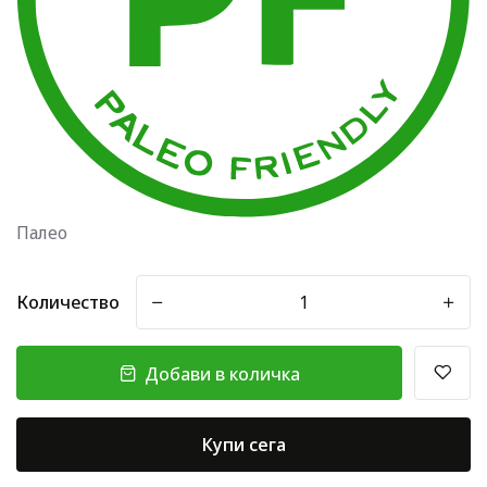
Палео
Количество
-
+
Добави в количка
Купи сега