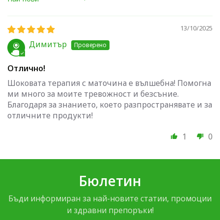
Sort by
13/10/2025
Димитър
Отлично!
Шоковата терапия с маточина е вълшебна! Помогна
ми много за моите тревожност и безсъние.
Благодаря за знанието, което разпространявате и за
отличните продукти!
1
0
Бюлетин
Бъди информиран за най-новите статии, промоции
и здравни препоръки!